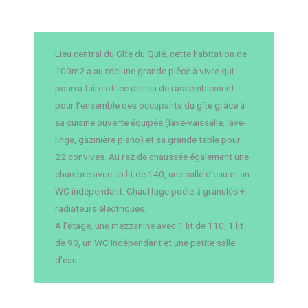
Lieu central du Gîte du Quié, cette habitation de
100m2 a au rdc une grande pièce à vivre qui
pourra faire office de lieu de rassemblement
pour l’ensemble des occupants du gîte grâce à
sa cuisine ouverte équipée (lave-vaisselle, lave-
linge, gazinière piano) et sa grande table pour
22 convives. Au rez de chaussée également une
chambre avec un lit de 140, une salle d’eau et un
WC indépendant. Chauffage poêle à granulés +
radiateurs électriques.
A l’étage, une mezzanine avec 1 lit de 110, 1 lit
de 90, un WC indépendant et une petite salle
d’eau.