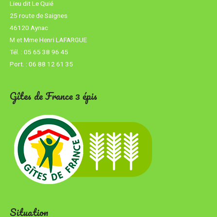
Lieu dit Le Quié
25 route de Saignes
46120 Aynac
M et Mme Henri
LAFARGUE
Tél. :
05 65 38 96 45
Port. :
06 88 12 61 35
Gîtes de France 3 épis
Situation