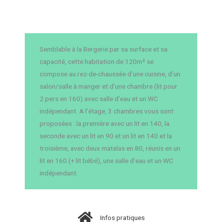
Semblable à la Bergerie par sa surface et sa
capacité, cette habitation de 120m² se
compose au rez-de-chaussée d’une cuisine, d’un
salon/salle à manger et d’une chambre (lit pour
2 pers en 160) avec salle d’eau et un WC
indépendant. A l’étage, 3 chambres vous sont
proposées : la première avec un lit en 140, la
seconde avec un lit en 90 et un lit en 140 et la
troisième, avec deux matelas en 80, réunis en un
lit en 160 (+ lit bébé), une salle d’eau et un WC
indépendant.
Infos pratiques